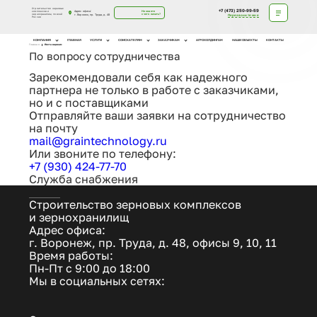
Строительство зерновых
+7 (473) 250-99-59
Адрес офиса:
Не знаете
комплексов и
с чего начать?
зернохранилищ по всей
г. Воронеж, пр. Труда, д. 48
Перезвоните мне
России
КОМПАНИЯ
ГЛАВНАЯ
УСЛУГИ
СОИСКАТЕЛЯМ
ЗАКАЗЧИКАМ
АГРОХОЛДИНГАМ
НАШИ ОБЪЕКТЫ
КОНТАКТЫ
Главная
Поставщикам
По вопросу
сотрудничества
Зарекомендовали себя как надежного
партнера не только в работе с заказчиками,
но и с поставщиками
Отправляйте ваши заявки на сотрудничество
на почту
mail@graintechnology.ru
Или звоните по телефону:
+7 (930) 424-77-70
Служба снабжения
Строительство зерновых комплексов
и зернохранилищ
Адрес офиса:
г. Воронеж, пр. Труда, д. 48, офисы 9, 10, 11
Время работы:
Пн-Пт с 9:00 до 18:00
Мы в социальных сетях: