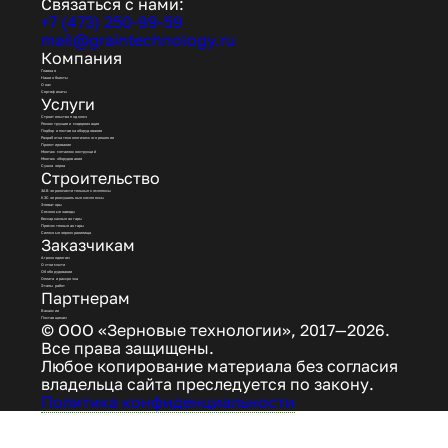
Связаться с нами:
+7 (473) 250-99-59
mail@graintechnology.ru
Компания
Главная
Наши объекты
О нас
Сертификаты
Услуги
Строительство под ключ
Реконструкция и модернизация
Подбор и поставка оборудования
Разработка технологического решения
Проектирование
Монтаж металлоконструкций
Монтаж оборудования
Сушка зерна
Строительство
ЗАВ зерноочистительные комплексы
КЗС зерносушильные комплексы
Элеваторы
Семенные заводы
Бескаркасные ангары
Прямостенные ангары
Силосные зернохранилища
Заказчикам
Агрохолдингам
О стоимости
Об оборудовании
Оплата и рассрочка
Этапы работ
Партнерам
Вакансии
Поставщикам
© ООО «Зерновые технологии», 2017—2026.
Все права защищены.
Любое копирование материала без согласия
владельца сайта преследуется по закону.
Политика конфиденциальности