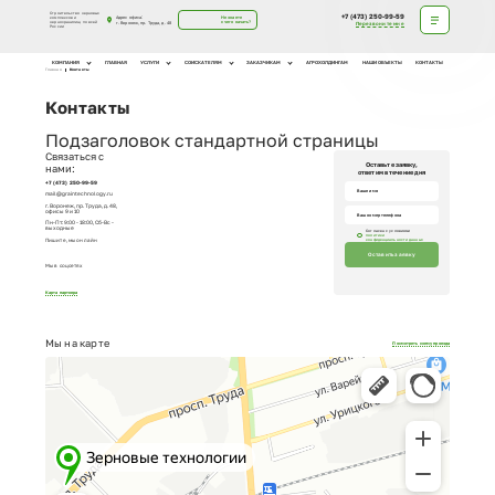
Строительство зерновых
+7 (473) 250-99-59
Адрес офиса:
Не знаете
комплексов и
с чего начать?
зернохранилищ по всей
г. Воронеж, пр. Труда, д. 48
Перезвоните мне
России
КОМПАНИЯ
ГЛАВНАЯ
УСЛУГИ
СОИСКАТЕЛЯМ
ЗАКАЗЧИКАМ
АГРОХОЛДИНГАМ
НАШИ ОБЪЕКТЫ
КОНТАКТЫ
Главная
Контакты
Контакты
Подзаголовок стандартной страницы
Связаться с
Оставьте заявку,
нами:
ответим в течение дня
+7 (473) 250-99-59
mail@graintechnology.ru
г. Воронеж, пр. Труда, д. 48,
офисы 9 и 10
Пн-Пт: 9:00 - 18:00, Сб-Вс -
выходные
Cогласен с условиями
политики
Пишите,
мы онлайн
конфиденциальности данных
Оставить заявку
Мы в соцсетях
Карта партнера
Мы
на карте
Посмотреть схему проезда