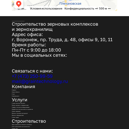
Строительство зерновых комплексов
и зернохранилищ
Адрес офиса:
г. Воронеж, пр. Труда, д. 48, офисы 9, 10, 11
Время работы:
Пн-Пт с 9:00 до 18:00
Мы в социальных сетях:
Связаться с нами:
+7 (473) 250-99-59
mail@graintechnology.ru
Компания
Главная
Наши объекты
О нас
Сертификаты
Услуги
Строительство под ключ
Реконструкция и модернизация
Подбор и поставка оборудования
Разработка технологического решения
Проектирование
Монтаж металлоконструкций
Монтаж оборудования
Сушка зерна
Строительство
ЗАВ зерноочистительные комплексы
КЗС зерносушильные комплексы
Элеваторы