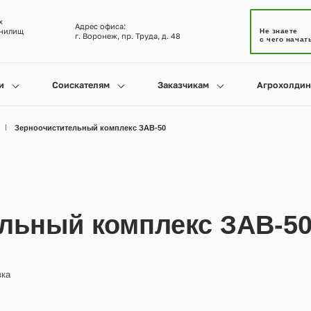
х
Адрес офиса:
анилищ
Не знаете
г. Воронеж, пр. Труда, д. 48
с чего начат
и
Соискателям
Заказчикам
Агрохолдин
Зерноочистительный комплекс ЗАВ-50
льный комплекс ЗАВ-5
вка