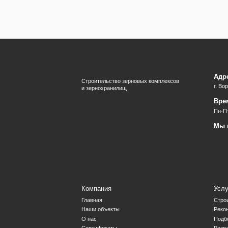
Адр
Строительство зерновых комплексов
г. Во
и зернохранилищ
Вре
Пн-Пт
Мы 
Компания
Услу
Главная
Стро
Наши объекты
Реко
О нас
Подб
Сертификаты
Разр