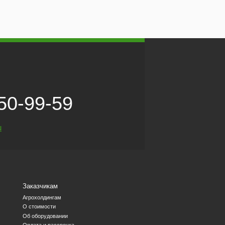
50-99-59
u
Заказчикам
Агрохолдингам
О стоимости
Об оборудовании
Оплата и рассрочка