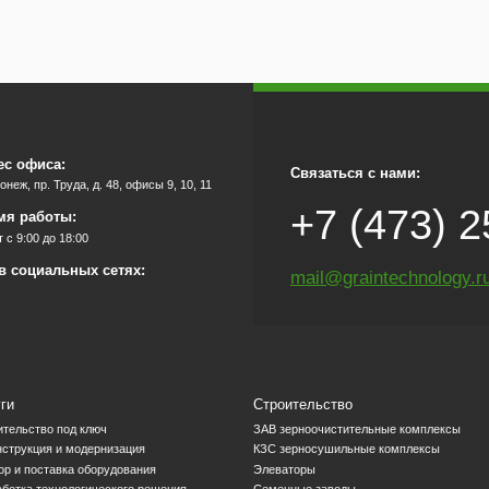
ес офиса:
Связаться с нами:
ронеж, пр. Труда, д. 48, офисы 9, 10, 11
+7 (473) 2
мя работы:
 с 9:00 до 18:00
в социальных сетях:
mail@graintechnology.r
ги
Строительство
ительство под ключ
ЗАВ зерноочистительные комплексы
нструкция и модернизация
КЗС зерносушильные комплексы
ор и поставка оборудования
Элеваторы
аботка технологического решения
Семенные заводы