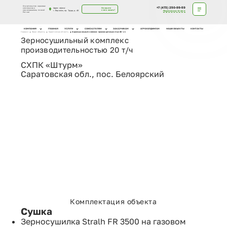
Строительство зерновых
+7 (473) 250-99-59
Адрес офиса:
Не знаете
комплексов и
с чего начать?
зернохранилищ по всей
г. Воронеж, пр. Труда, д. 48
Перезвоните мне
России
КОМПАНИЯ
ГЛАВНАЯ
УСЛУГИ
СОИСКАТЕЛЯМ
ЗАКАЗЧИКАМ
АГРОХОЛДИНГАМ
НАШИ ОБЪЕКТЫ
КОНТАКТЫ
Главная
Наши объекты
Саратовская область
Зерносушильный комплекс производительностью 20 т/ч
Зерносушильный комплекс
производительностью 20 т/ч
СХПК «Штурм»
Саратовская обл., пос. Белоярский
Комплектация
объекта
Сушка
Зерносушилка Stralh FR 3500 на газовом