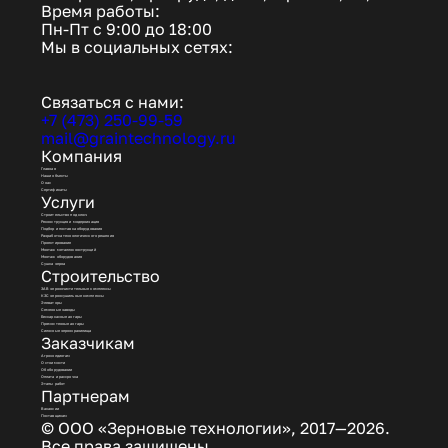
Время работы:
Пн-Пт с 9:00 до 18:00
Мы в социальных сетях:
Связаться с нами:
+7 (473) 250-99-59
mail@graintechnology.ru
Компания
Главная
Наши объекты
О нас
Сертификаты
Услуги
Строительство под ключ
Реконструкция и модернизация
Подбор и поставка оборудования
Разработка технологического решения
Проектирование
Монтаж металлоконструкций
Монтаж оборудования
Сушка зерна
Строительство
ЗАВ зерноочистительные комплексы
КЗС зерносушильные комплексы
Элеваторы
Семенные заводы
Бескаркасные ангары
Прямостенные ангары
Силосные зернохранилища
Заказчикам
Агрохолдингам
О стоимости
Об оборудовании
Оплата и рассрочка
Этапы работ
Партнерам
Вакансии
Поставщикам
© ООО «Зерновые технологии», 2017—2026.
Все права защищены.