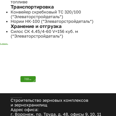
топливе
Транспортировка
Конвейер скребковый ТС 320/100
(“Элеваторстройдеталь”)
Нории НК-100 (“Элеваторстройдеталь”)
Хранение и отгрузка
Силос СК 4.45/4-60 V=156 куб. м
(“Элеваторстройдеталь”)
Вернуться
в Наши объекты
Узнайте, сколько стоит построить
интересующий вас зерновой
комплекс или зернохранилище
Узнать
стоимость
Строительство зерновых комплексов
и зернохранилищ
Адрес офиса:
г. Воронеж, пр. Труда, д. 48, офисы 9, 10, 11